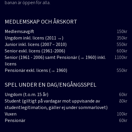
banan är öppen för alla.
MEDLEMSKAP OCH ÅRSKORT
Medlemsavgift
150kr
Ungdom inkl. licens (2011 →)
350kr
Junior inkl. licens (2007 – 2010)
550kr
Senior exkl. licens (1961-2006)
600kr
Senior (1961 - 2006) samt Pensionär (→ 1960) inkl.
1100kr
licens
Pensionär exkl. licens (→ 1960)
550kr
SPEL UNDER EN DAG/ENGÅNGSSPEL
Ungdom (t.o.m. 15 år)
60kr
Student (giltigt på vardagar mot uppvisande av
80kr
studentlegitimation, gäller ej under sommarlovet)
Vuxen
100kr
Pensionär
60kr