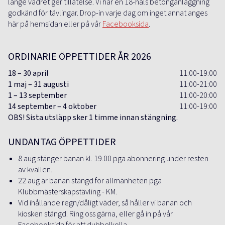
länge vädret ger tillåtelse. Vi har en 18-håls betonganläggning
godkänd för tävlingar. Drop-in varje dag om inget annat anges
här på hemsidan eller på vår
Facebooksida
.
ORDINARIE ÖPPETTIDER ÅR 2026
18 – 30 april
11:00-19:00
1 maj – 31 augusti
11:00-21:00
1 – 13 september
11:00-20:00
14 september – 4 oktober
11:00-19:00
OBS! Sista utsläpp sker 1 timme innan stängning.
UNDANTAG ÖPPETTIDER
8 aug stänger banan kl. 19.00 pga abonnering under resten
av kvällen.
22 aug är banan stängd för allmänheten pga
Klubbmästerskapstävling - KM.
Vid ihållande regn/dåligt väder, så håller vi banan och
kiosken stängd. Ring oss gärna, eller gå in på vår