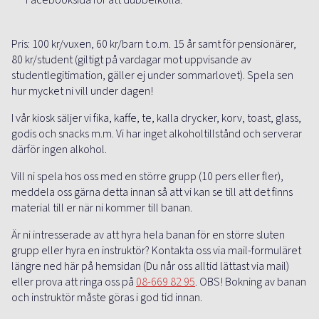
Facebooksida för att dubbelkolla.
Pris: 100 kr/vuxen, 60 kr/barn t.o.m. 15 år samt för pensionärer,
80 kr/student (giltigt på vardagar mot uppvisande av
studentlegitimation, gäller ej under sommarlovet). Spela sen
hur mycket ni vill under dagen!
I vår kiosk säljer vi fika, kaffe, te, kalla drycker, korv, toast, glass,
godis och snacks m.m. Vi har inget alkoholtillstånd och serverar
därför ingen alkohol.
Vill ni spela hos oss med en större grupp (10 pers eller fler),
meddela oss gärna detta innan så att vi kan se till att det finns
material till er när ni kommer till banan.
Är ni intresserade av att hyra hela banan för en större sluten
grupp eller hyra en instruktör? Kontakta oss via mail-formuläret
längre ned här på hemsidan (Du når oss alltid lättast via mail)
eller prova att ringa oss på
08-669 82 95
. OBS! Bokning av banan
och instruktör måste göras i god tid innan.