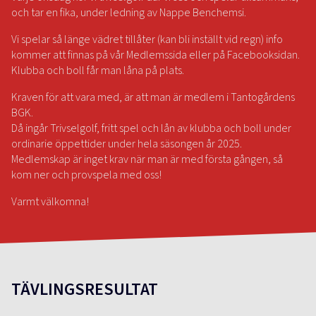
och tar en fika, under ledning av Nappe Benchemsi.
Vi spelar så länge vädret tillåter (kan bli inställt vid regn) info
kommer att finnas på vår Medlemssida eller på Facebooksidan.
Klubba och boll får man låna på plats.
Kraven för att vara med, är att man är medlem i Tantogårdens
BGK.
Då ingår Trivselgolf, fritt spel och lån av klubba och boll under
ordinarie öppettider under hela säsongen år 2025.
Medlemskap är inget krav när man är med första gången, så
kom ner och provspela med oss!
Varmt välkomna!
TÄVLINGSRESULTAT