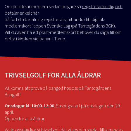
Om du inte är medlem sedan tidigare så
registrerar du dig och
betalar enkelt här
.
Så fort din betalning registrerats, hittar du ditt digitala
medlemskort i appen Svenska Lag (på Tantogårdens BGK).
Vill du även ha ett plast-medlemskort behöver du säga till om
detta i kiosken vid banan i Tanto.
TRIVSELGOLF FÖR ALLA ÅLDRAR
Välkomna att prova på bangolf hos oss på Tantogårdens
Bangolf!
Onsdagar kl. 10:00-12:00
. Säsongsstart på onsdagen den 29
april.
Öppen för alla åldrar.
Varje onsdag kör vi trivselgolf där vi ses och spelar tillsammans,