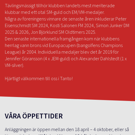
Tävlingsmässigt tillhör klubben landets mest meriterade
Några av föreningens vinnare de senaste åren inkluderar Peter
Eisenschmidt SM 2024, Kosti Salonen FM 2024, Simon Junker DM
2025 & 2026, Jon Björklund SM Oldtimers 2025.
Den senaste internationella framgången kom när klubbens
herrlag vann brons vid Europacupen (bangolfens Champions
League) år 2004. Individuella medaljer blev det år 2019 för
Jennifer Göransson (4 x JEM-guld) och Alexander Dahlstedt (1 x
VM-silver).
Hjärtligt välkommen till oss i Tanto!
VÅRA ÖPPETTIDER
Anläggningen är öppen mellan den 18 april – 4 oktober, eller så