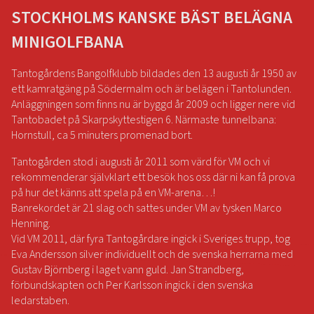
STOCKHOLMS KANSKE BÄST BELÄGNA
MINIGOLFBANA
Tantogårdens Bangolfklubb bildades den 13 augusti år 1950 av
ett kamratgäng på Södermalm och är belägen i Tantolunden.
Anläggningen som finns nu är byggd år 2009 och ligger nere vid
Tantobadet på Skarpskyttestigen 6. Närmaste tunnelbana:
Hornstull, ca 5 minuters promenad bort.
Tantogården stod i augusti år 2011 som värd för VM och vi
rekommenderar självklart ett besök hos oss där ni kan få prova
på hur det känns att spela på en VM-arena…!
Banrekordet är 21 slag och sattes under VM av tysken Marco
Henning.
Vid VM 2011, där fyra Tantogårdare ingick i Sveriges trupp, tog
Eva Andersson silver individuellt och de svenska herrarna med
Gustav Björnberg i laget vann guld. Jan Strandberg,
förbundskapten och Per Karlsson ingick i den svenska
ledarstaben.